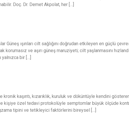
abilir. Doç. Dr. Demet Akpolat, her […]
nma (Sundose)
ar Güneş ışınları cilt sağlığını doğrudan etkileyen en güçlü çevre
cak korumasız ve aşırı güneş maruziyeti; cilt yaşlanmasını hızlandır
 yalnızca bir […]
te kronik kaşıntı, kızarıklık, kuruluk ve döküntüyle kendini göst
nı ve kişiye özel tedavi protokolüyle semptomlar büyük ölçüde kontr
gzama tipini ve tetikleyici faktörlerini bireysel […]
aşan Hastalıklar