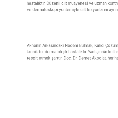
hastalıktır. Düzenli cilt muayenesi ve uzman kontr
ve dermatoskopi yöntemiyle cilt lezyonlarını ayrın
Akne Tedavisi
Aknenin Arkasındaki Nedeni Bulmak, Kalıcı Çözüme U
kronik bir dermatolojik hastalıktır. Yanlış ürün kul
tespit etmek şarttır. Doç. Dr. Demet Akpolat, her ha
SUNDOSE - İLK AKILLI GÜNEŞ SEANSINA BAŞLA
Akıllı Güneş M