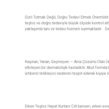
Gizli Tutmak Değil, Doğru Tedavi Etmek Önemlidir
teşhis ve doğru tedaviyle büyük ölçüde kontrol altın
yaklaşımla tanı ve tedavi hizmeti sunmaktadır. D
Ürtiker Tedavisi
Kaşınan, Yanan, Geçmeyen — Ama Çözümü Olan Ürtiker
etkileyen bir dermatolojik hastalıktır. Akut formda
ürtikerin tetikleyici nedenini tespit ederek kişiye 
Cilt Kanseri
Erken Teşhis Hayat Kurtarır Cilt kanseri, erken ev