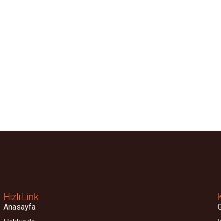
i Takibi
Hızlı Link
Anasayfa
G