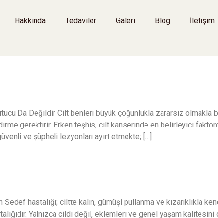
Hakkında
Tedaviler
Galeri
Blog
İletişim
yenesi ve Ben Alımı
 Da Değildir Cilt benleri büyük çoğunlukla zararsız olmakla bir
irme gerektirir. Erken teşhis, cilt kanserinde en belirleyici fakt
üvenli ve şüpheli lezyonları ayırt etmekte; […]
edef hastalığı; ciltte kalın, gümüşi pullanma ve kızarıklıkla kend
talığıdır. Yalnızca cildi değil, eklemleri ve genel yaşam kalitesini