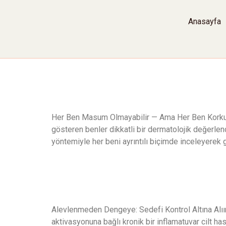
Anasayfa
Cilt Benleri Mua
Her Ben Masum Olmayabilir — Ama Her Ben Korkutucu
gösteren benler dikkatli bir dermatolojik değerlend
yöntemiyle her beni ayrıntılı biçimde inceleyerek g
Sedef Hastalığı
Alevlenmeden Dengeye: Sedefi Kontrol Altına Alıın S
aktivasyonuna bağlı kronik bir inflamatuvar cilt has