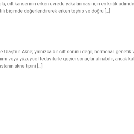
olü; cilt kanserinin erken evrede yakalanması için en kritik adımd
tılı biçimde değerlendirerek erken teşhis ve doğru […]
laştırır. Akne; yalnızca bir cilt sorunu değil, hormonal, genetik 
lanımı veya yüzeysel tedavilerle geçici sonuçlar alınabilir; ancak k
stanın akne tipini […]
aruziyeti