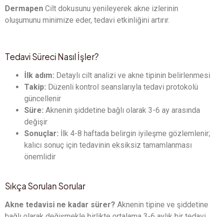
Dermapen
Cilt dokusunu yenileyerek akne izlerinin
oluşumunu minimize eder, tedavi etkinliğini artırır.
Tedavi Süreci Nasıl İşler?
İlk adım:
Detaylı cilt analizi ve akne tipinin belirlenmesi
Takip:
Düzenli kontrol seanslarıyla tedavi protokolü
güncellenir
Süre:
Aknenin şiddetine bağlı olarak 3-6 ay arasında
değişir
Sonuçlar:
İlk 4-8 haftada belirgin iyileşme gözlemlenir;
kalıcı sonuç için tedavinin eksiksiz tamamlanması
önemlidir
Sıkça Sorulan Sorular
Akne tedavisi ne kadar sürer?
Aknenin tipine ve şiddetine
bağlı olarak değişmekle birlikte ortalama 3-6 aylık bir tedavi