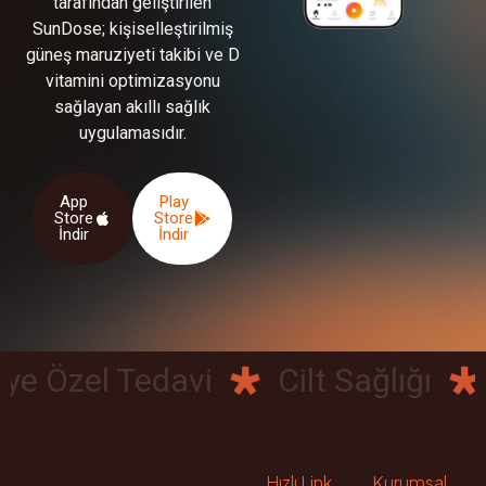
tarafından geliştirilen
SunDose; kişiselleştirilmiş
güneş maruziyeti takibi ve D
vitamini optimizasyonu
sağlayan akıllı sağlık
uygulamasıdır.
App
Play
Store
Store
İndir
İndir
e Özel Tedavi
Cilt Sağlığı
D
Hızlı Link
Kurumsal