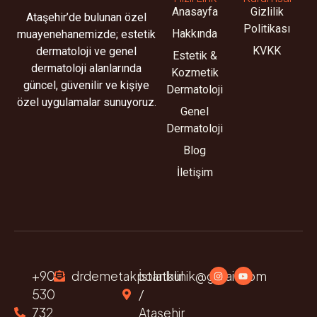
Anasayfa
Gizlilik
Ataşehir’de bulunan özel
Politikası
Hakkında
muayenehanemizde; estetik
KVKK
dermatoloji ve genel
Estetik &
dermatoloji alanlarında
Kozmetik
güncel, güvenilir ve kişiye
Dermatoloji
özel uygulamalar sunuyoruz.
Genel
Dermatoloji
Blog
İletişim
+90
drdemetakpolatklinik@gmail.com
İstanbul
530
/
732
Ataşehir