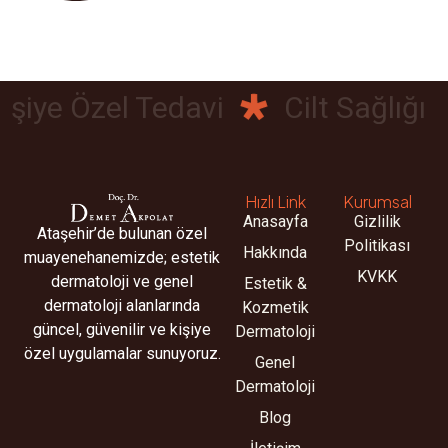
işiye Özel Tedavi
Cilt Sağlığı
Hızlı Link
Kurumsal
Anasayfa
Gizlilik
Ataşehir’de bulunan özel
Politikası
Hakkında
muayenehanemizde; estetik
KVKK
dermatoloji ve genel
Estetik &
dermatoloji alanlarında
Kozmetik
güncel, güvenilir ve kişiye
Dermatoloji
özel uygulamalar sunuyoruz.
Genel
Dermatoloji
Blog