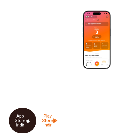
SUNDOSE - İLK AKILLI GÜNEŞ
SEANSINA BAŞLA
Akıllı Güneş
Maruziyeti Ve D
Vitamini Takibi
Doç. Dr. Demet Akpolat
tarafından geliştirilen
SunDose; kişiselleştirilmiş
güneş maruziyeti takibi ve D
vitamini optimizasyonu
sağlayan akıllı sağlık
uygulamasıdır.
App
Play
Store
Store
İndir
İndir