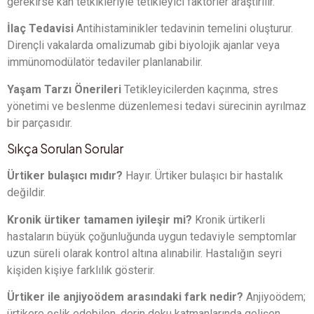
gerekirse kan tetkikleriyle tetikleyici faktörler araştırılır.
İlaç Tedavisi
Antihistaminikler tedavinin temelini oluşturur.
Dirençli vakalarda omalizumab gibi biyolojik ajanlar veya
immünomodülatör tedaviler planlanabilir.
Yaşam Tarzı Önerileri
Tetikleyicilerden kaçınma, stres
yönetimi ve beslenme düzenlemesi tedavi sürecinin ayrılmaz
bir parçasıdır.
Sıkça Sorulan Sorular
Ürtiker bulaşıcı mıdır?
Hayır. Ürtiker bulaşıcı bir hastalık
değildir.
Kronik ürtiker tamamen iyileşir mi?
Kronik ürtikerli
hastaların büyük çoğunluğunda uygun tedaviyle semptomlar
uzun süreli olarak kontrol altına alınabilir. Hastalığın seyri
kişiden kişiye farklılık gösterir.
Ürtiker ile anjiyoödem arasındaki fark nedir?
Anjiyoödem;
ürtikere eşlik edebilen, derin doku katmanlarında gelişen