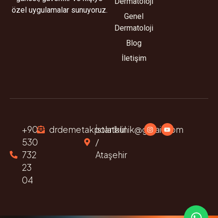
Dermatoloji
özel uygulamalar sunuyoruz.
Genel
Dermatoloji
Blog
İletişim
+90
drdemetakpolatklinik@gmail.com
İstanbul
530
/
732
Ataşehir
23
04