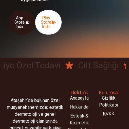
App
Play
Store
Store
İndir
İndir
ye Özel Tedavi
Cilt Sağlığı
Hızlı Link
Kurumsal
Anasayfa
Gizlilik
Ataşehir’de bulunan özel
Politikası
Hakkında
muayenehanemizde; estetik
KVKK
dermatoloji ve genel
Estetik &
dermatoloji alanlarında
Kozmetik
güncel, güvenilir ve kişiye