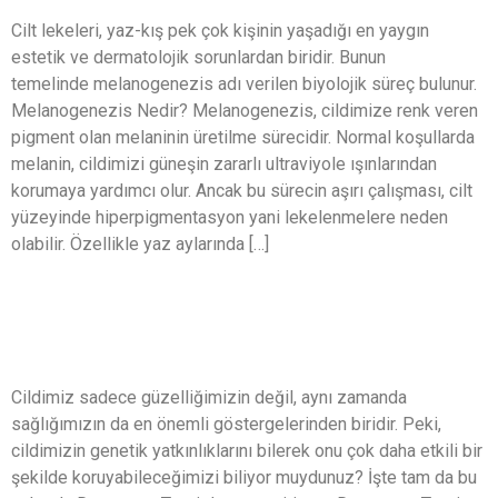
Cilt lekeleri, yaz-kış pek çok kişinin yaşadığı en yaygın
estetik ve dermatolojik sorunlardan biridir. Bunun
temelinde melanogenezis adı verilen biyolojik süreç bulunur.
Melanogenezis Nedir? Melanogenezis, cildimize renk veren
pigment olan melaninin üretilme sürecidir. Normal koşullarda
melanin, cildimizi güneşin zararlı ultraviyole ışınlarından
korumaya yardımcı olur. Ancak bu sürecin aşırı çalışması, cilt
yüzeyinde hiperpigmentasyon yani lekelenmelere neden
olabilir. Özellikle yaz aylarında […]
Dermagen Testi: Cildinizin Genetik
Geleceğini Keşfedin
Cildimiz sadece güzelliğimizin değil, aynı zamanda
sağlığımızın da en önemli göstergelerinden biridir. Peki,
cildimizin genetik yatkınlıklarını bilerek onu çok daha etkili bir
şekilde koruyabileceğimizi biliyor muydunuz? İşte tam da bu