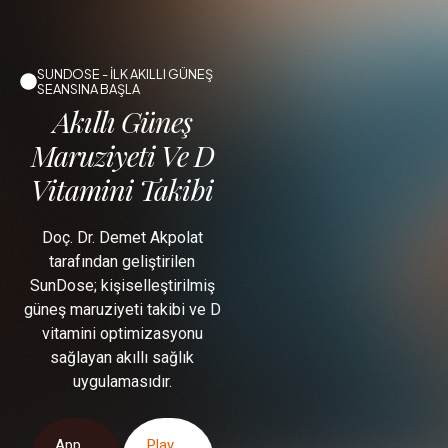
SUNDOSE - İLK AKILLI GÜNEŞ
SEANSINA BAŞLA
Akıllı Güneş
Maruziyeti Ve D
Vitamini Takibi
Doç. Dr. Demet Akpolat
tarafından geliştirilen
SunDose; kişiselleştirilmiş
güneş maruziyeti takibi ve D
vitamini optimizasyonu
sağlayan akıllı sağlık
uygulamasıdır.
App
Play