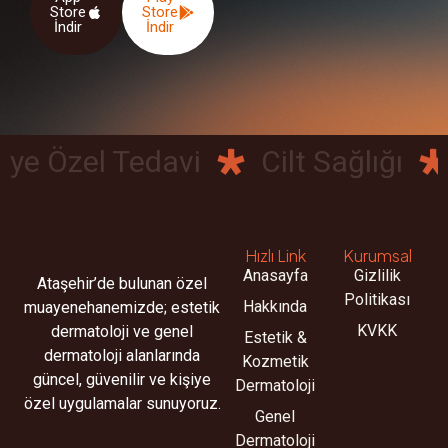
Store
Store
İndir
İndir
 Özel Tedavi
Cilt Sağlığı
D
Hızlı Link
Kurumsal
Anasayfa
Gizlilik
Ataşehir’de bulunan özel
Politikası
Hakkında
muayenehanemizde; estetik
KVKK
dermatoloji ve genel
Estetik &
dermatoloji alanlarında
Kozmetik
güncel, güvenilir ve kişiye
Dermatoloji
özel uygulamalar sunuyoruz.
Genel
Dermatoloji