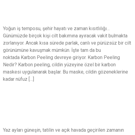
İçin Bilimsel Yöntem
Yoğun iş temposu, şehir hayatı ve zaman kısıtlılığı…
Günümüzde birçok kişi cilt bakımına ayıracak vakit bulmakta
zorlanıyor. Ancak kısa sürede parlak, canlı ve pürüzsüz bir cilt
görünümüne kavuşmak mümkün. İşte tam da bu
noktada Karbon Peeling devreye giriyor. Karbon Peeling
Nedir? Karbon peeling, cildin yüzeyine özel bir karbon
maskesi uygulanarak başlar. Bu maske, cildin gözeneklerine
kadar nüfuz […]
Yaz Aylarında Cilt Sağlığı: Dermatoloji
Uzmanından Asla Yapmamanız
Gereken 5 Hata
Yaz ayları güneşin, tatilin ve açık havada geçirilen zamanın