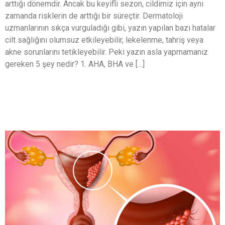
arttığı dönemdir. Ancak bu keyifli sezon, cildimiz için aynı
zamanda risklerin de arttığı bir süreçtir. Dermatoloji
uzmanlarının sıkça vurguladığı gibi, yazın yapılan bazı hatalar
cilt sağlığını olumsuz etkileyebilir, lekelenme, tahriş veya
akne sorunlarını tetikleyebilir. Peki yazın asla yapmamanız
gereken 5 şey nedir? 1. AHA, BHA ve […]
HPV Aşısı Neden Önemli? Serviks
Kanseri ve Daha Fazlasına Karşı
Koruyucu Güç