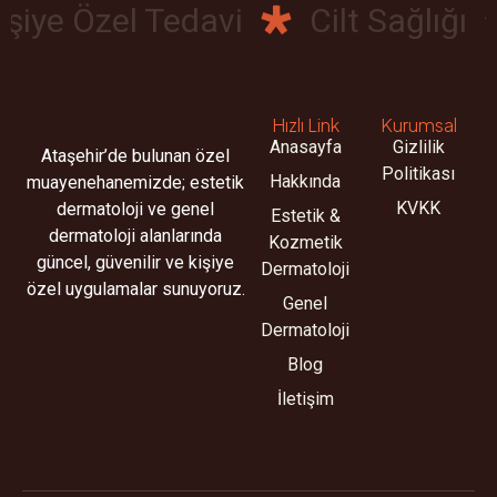
iye Özel Tedavi
Cilt Sağlığı
Hızlı Link
Kurumsal
Anasayfa
Gizlilik
Ataşehir’de bulunan özel
Politikası
Hakkında
muayenehanemizde; estetik
KVKK
dermatoloji ve genel
Estetik &
dermatoloji alanlarında
Kozmetik
güncel, güvenilir ve kişiye
Dermatoloji
özel uygulamalar sunuyoruz.
Genel
Dermatoloji
Blog
İletişim